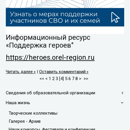
И
нформационный ресурс
«Поддержка героев"
https://heroes.orel-region.ru
Читать далее
|
Оставить комментарий
<<
<
1
2
3
[
4
]
5
6
7
8
>
>>
Сведения об образовательной организации
Наша жизнь
Творческие коллективы
Галерея - Архив
Наши конкурсы, фестивали и конференции