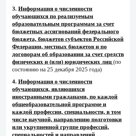
3.
Информация о численности
обучающихся по реализуемым
образовательным программам за счет
бюджетных ассигнований федерального
бюджета, бюджетов субъектов Российской
Федерации, местных бюджетов и по
договорам об образовании за счет средств
физических и (или) юридических лиц
(по
состоянию на 25 декабря 2025 года)
4.
Информация о численности
обучающихся, являющихся
иностранными гражданами, по каждой
общеобразовательной программе и
каждой профессии, специальности, в том
числе научной, направлению подготовки
или укрупненной группе профессий,
специальностей и направлений