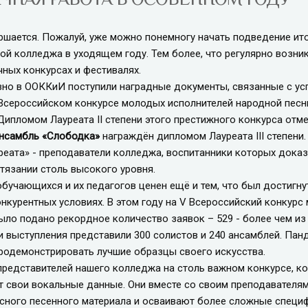
ается. Пожалуй, уже можно понемногу начать подведение итог
ой колледжа в уходящем году. Тем более, что регулярно возни
чных конкурсах и фестивалях.
о в ООККиИ поступили наградные документы, связанные с ус
Всероссийском конкурсе молодых исполнителей народной песни 
 Дипломом Лауреата II степени этого престижного конкурса отм
нсамбль «Слободка»
награждён дипломом Лауреата III степени
реата» - преподаватели колледжа, воспитанники которых доказ
тязании столь высокого уровня.
учающихся и их педагогов ценен ещё и тем, что был достигнут 
нкурентных условиях. В этом году на V Всероссийский конкурс 
ыло подано рекордное количество заявок – 529 - более чем из
и выступления представили 300 солистов и 240 ансамблей. Пан
родемонстрировать лучшие образцы своего искусства.
дставителей нашего колледжа на столь важном конкурсе, кон
 свои вокальные данные. Они вместе со своим преподавателям
есного песенного материала и осваивают более сложные спец