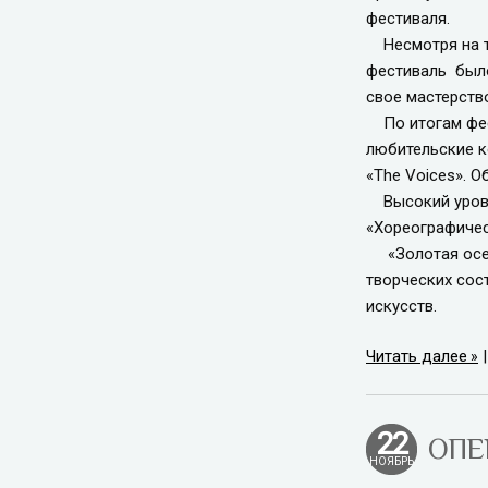
фестиваля.
Несмотря на то
фестиваль было
свое мастерств
По итогам фест
любительские к
«The Voices». 
Высокий уровен
«Хореографичес
«Золотая осень
творческих сос
искусств.
Читать далее
22
ОПЕ
НОЯБРЬ