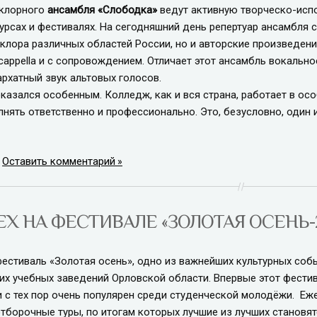
ьклорного
ансамбля «Слободка»
ведут активную творческо-испо
курсах и фестивалях. На сегодняшний день репертуар ансамбля
клора различных областей России, но и авторские произведени
cappella и с сопровождением. Отличает этот ансамбль вокально
рхатный звук альтовых голосов.
азался особенным. Колледж, как и вся страна, работает в особ
лнять ответственно и профессионально. Это, безусловно, один
|
Оставить комментарий
ЕХ НА ФЕСТИВАЛЕ «ЗОЛОТАЯ ОСЕНЬ-
тиваль «Золотая осень», одно из важнейших культурных собы
их учебных заведений Орловской области. Впервые этот фестива
и с тех пор очень популярен среди студенческой молодёжи. Еж
тборочные туры, по итогам которых лучшие из лучших становят