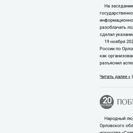
На заседании С
государственно
информационной
разоблачать ло
сделал указани
19 ноября 2020
России по Орло
как организова
разъяснил аспе
Читать далее
20
ПОБ
НОЯБРЬ
Народный люби
Орловского обл
искусства «Сла