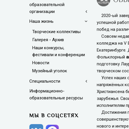
НОЯБРЬ
образовательной
организации
2020-ый заверш
Наша жизнь
успешной работ
побед на разли
Творческие коллективы
Совсем недавн
Галерея - Архив
колледжа на V 
Наши конкурсы,
Екатеринбурге.
фестивали и конференции
Фольклорный
а
Новости
подготовку Лау
Музейный уголок
творческом сос
Успех наших об
Специальности
напряжённых ко
Информационно-
Христиансена б
образовательные ресурсы
зарубежья. Сво
исполнителям п
Достижения пре
МЫ В СОЦСЕТЯХ
совершенствуют
нового и интер