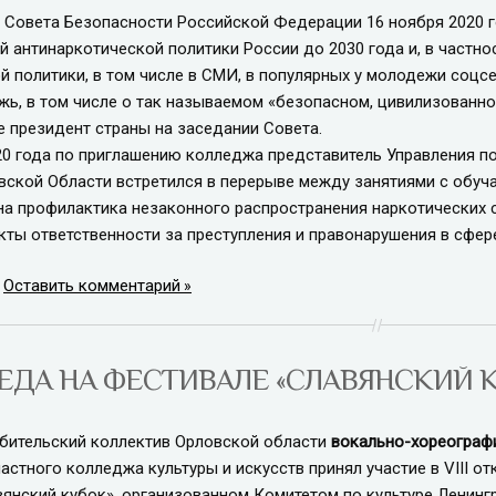
овета Безопасности Российской Федерации 16 ноября 2020 г
й антинаркотической политики России до 2030 года и, в частн
 политики, в том числе в СМИ, в популярных у молодежи соцсе
жь, в том числе о так называемом «безопасном, цивилизованном
е президент страны на заседании Совета.
 года по приглашению колледжа представитель Управления п
вской Области встретился в перерыве между занятиями с обуча
на профилактика незаконного распространения наркотических с
кты ответственности за преступления и правонарушения в сфер
|
Оставить комментарий
ЕДА НА ФЕСТИВАЛЕ «СЛАВЯНСКИЙ 
тельский коллектив Орловской области
вокально-хореограф
астного колледжа культуры и искусств принял участие в VIII 
вянский кубок», организованном Комитетом по культуре Ленин