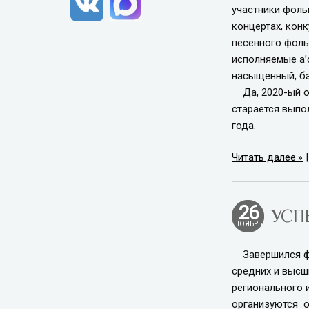
участники фол
концертах, кон
песенного фоль
исполняемые a’
насыщенный, ба
Да, 2020-ый ок
старается выпо
года.
Читать далее
26
УСП
НОЯБРЬ
Завершился фес
средних и высш
регионального 
организуются о