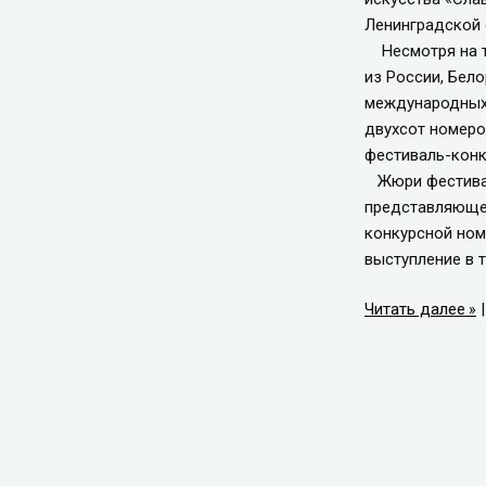
Ленинградской 
Несмотря на то
из России, Бел
международных 
двухсот номеро
фестиваль-конк
Жюри фестиваля
представляющем
конкурсной ном
выступление в 
Читать далее