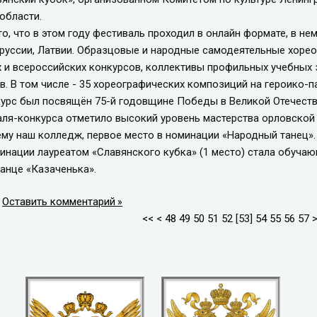
области.
, что в этом году фестиваль проходил в онлайн формате, в нем
оруссии, Латвии. Образцовые и народные самодеятельные хоре
и всероссийских конкурсов, коллективы профильных учебных 
в. В том числе - 35 хореографических композиций на героико-п
урс был посвящён 75-й годовщине Победы в Великой Отечестве
-конкурса отметило высокий уровень мастерства орловской 
у наш колледж, первое место в номинации «Народный танец». В
инации лауреатом «Славянского кубка» (1 место) стала обуча
танце «Казаченька».
|
Оставить комментарий
<<
<
48
49
50
51
52
[
53
]
54
55
56
57