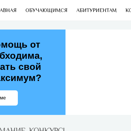
АВНАЯ
ОБУЧАЮЩИМСЯ
АБИТУРИЕНТАМ
К
омощь от
обходима,
ать свой
аксимум?
еме
МАНИЕ, КОНКУРС!